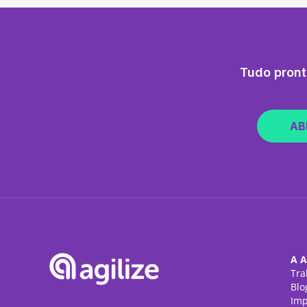
Tudo pront
AB
A A
Tra
Blo
Imp