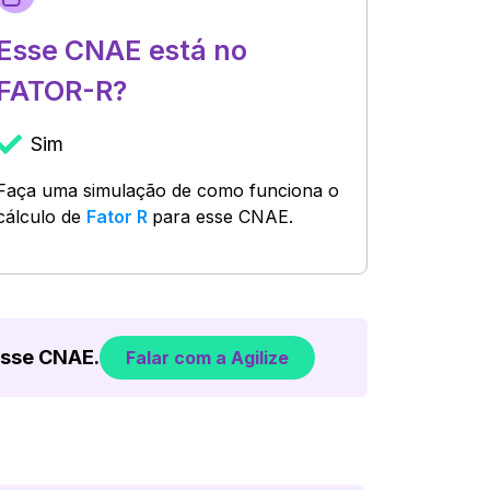
Esse CNAE está no
FATOR-R?
Sim
Faça uma simulação de como funciona o
cálculo de
Fator R
para esse CNAE.
esse CNAE.
Falar com a Agilize