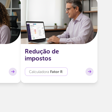
Redução de impostos
tiver
Calculamos automaticamente se
line com
sua empresa pode usar o Fator
nistas, e
R, do Simples Nacional, para
 celular
Redução de
pagar menos impostos de forma
icações.
impostos
legal e eficiente.