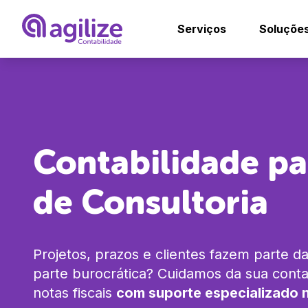
Serviços
Soluçõe
Abrir empresa grá
Ag
Trocar de contad
Ag
Contabilidade p
Migrar de MEI pa
Co
De
de Consultoria
Mé
En
Ps
Co
Projetos, prazos e clientes fazem parte da
Ad
parte burocrática? Cuidamos da sua conta
Co
notas fiscais
com suporte especializado 