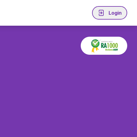
Login
iável
Explore
Acesse a plataforma
Perguntas Frequentes
Imprensa
 clientes
Continue seu cadastro
Programa de Parcerias
Programa de Indicação
me Agilize
Suporte
4020-8283
Ligação local