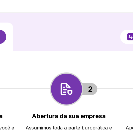
2
a
Abertura da sua empresa
 você a
Assumimos toda a parte burocrática e
Apó