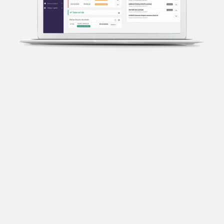
Transparência fiscal
Entenda cada imposto com base no CNAE e no
faturamento da sua empresa.
Conciliação bancária
Categorize suas transações e facilite sua
organização e declaração do IR.
Previsão de impostos
Saiba com antecedência quanto vai pagar para se
planejar melhor.