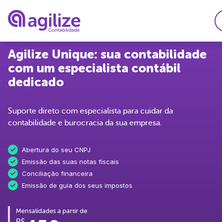
Agilize Unique:
sua contabilidade
Serviços
com um especialista contábil
Soluções
Abrir empresa grátis
dedicado
Planos
Agilize Multibenefíci
Trocar de contador
Suporte direto com especialista para cuidar da
Recursos
Agilize Unique
Migrar de MEI para 
contabilidade e burocracia da sua empresa.
A Agilize
Ferramentas
Contabilidade especi
Abertura do seu CNPJ
Calculdadora CLTxPJ
A Agilize é confiável
Desenvolvedores
Emissão das suas notas fiscais
Consulta de CNAEs
Médicos
Conciliação financeira
Depoimentos de clie
Gerador de invoice
Engenheiros
Emissão de guia dos seus impostos
Psicólogos
Explore
Faça parte do time Ag
Consultores
Mensalidades a partir de
Advogados
Perguntas Frequentes