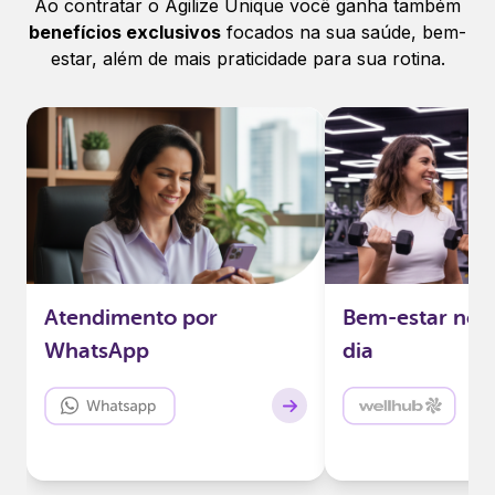
Ao contratar o Agilize Unique você ganha também
benefícios exclusivos
focados na sua saúde, bem-
estar, além de mais praticidade para sua rotina.
Atendimento por
Bem-estar no
WhatsApp
Atendimento por
Bem-estar no s
Na Agilize, todos os planos oferecem suporte
Tenha acesso a mais 
direto pelo WhatsApp, rápido, prático e com a
academias e mais 3.800
WhatsApp
dia
atenção do nosso time de especialistas.