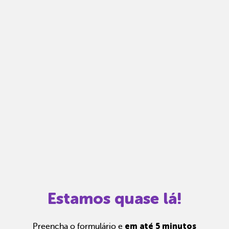
Notas fiscais
Emita, importe e cancele notas fiscais de maneira
mais prática.
Gestão completa
Controle financeiro, contábil e de RH em um só
lugar.
Notificações
Receba alertas para não perder prazos e manter
tudo em dia.
Estamos quase lá!
em até 5 minutos
Preencha o formulário e