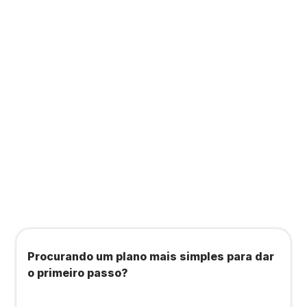
saúde, bem-estar, academias e estúdios com
condições exclusivas.
Todos os benefícios do plano Unique, mais:
Agendamento de contas ou emissão de notas
fiscais: Até 100 operações por mês
Importação até 800 notas fiscais
Importação de extrato bancário: Até 3 contas
Procurando um plano mais simples para dar
o primeiro passo?