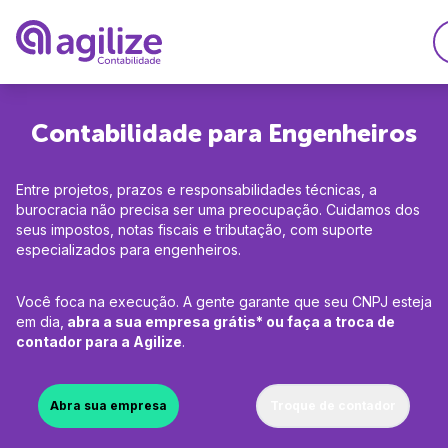
Serviços
Contabilidade para Engenheiros
Soluções
Abrir empresa grátis
Entre projetos, prazos e responsabilidades técnicas, a
Planos
Agilize Multibenefíci
Trocar de contador
burocracia não precisa ser uma preocupação. Cuidamos dos
seus impostos, notas fiscais e tributação, com suporte
Recursos
Agilize Unique
Migrar de MEI para 
especializados para engenheiros.
A Agilize
Ferramentas
Contabilidade especi
Você foca na execução. A gente garante que seu CNPJ esteja
Calculdadora CLTxPJ
A Agilize é confiável
Desenvolvedores
em dia,
abra a sua empresa grátis* ou faça a troca de
Consulta de CNAEs
contador para a Agilize
.
Médicos
Depoimentos de clie
Gerador de invoice
Engenheiros
Psicólogos
Explore
Faça parte do time Ag
Abra sua empresa
Troque de contador
Consultores
Advogados
Perguntas Frequentes