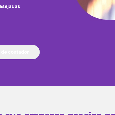
esejadas
 de contador