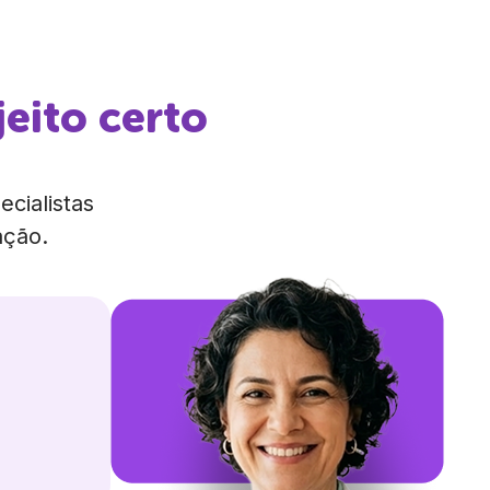
jeito certo
cialistas
ação.