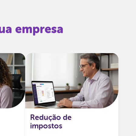
sua empresa
Redução de impostos
tiver
Calculamos automaticamente se
line com
sua empresa pode usar o Fator
nistas, e
R, do Simples Nacional, para
 celular
Redução de
pagar menos impostos de forma
icações.
impostos
legal e eficiente.