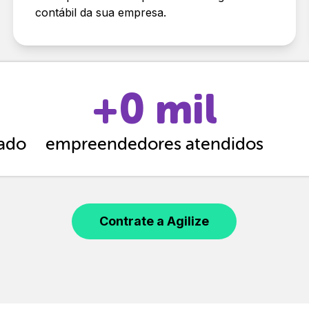
contábil da sua empresa.
+
0
mil
cado
empreendedores atendidos
Contrate a Agilize