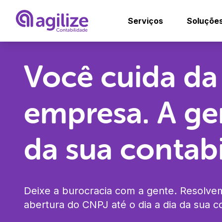
Serviços
Soluçõe
Abrir empresa grá
Ag
Você cuida da
Trocar de contad
Ag
empresa.
A ge
Migrar de MEI pa
Co
De
da sua contabi
Mé
En
Ps
Co
Deixe a burocracia com a gente. Resolve
Ad
Co
abertura do CNPJ até o dia a dia da sua co