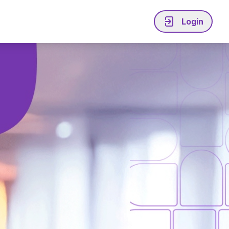
Login
iável
Explore
Acesse a plataforma
Perguntas Frequentes
Imprensa
 clientes
Continue seu cadastro
Programa de Parcerias
Programa de Indicação
me Agilize
Suporte
4020-8283
Ligação local