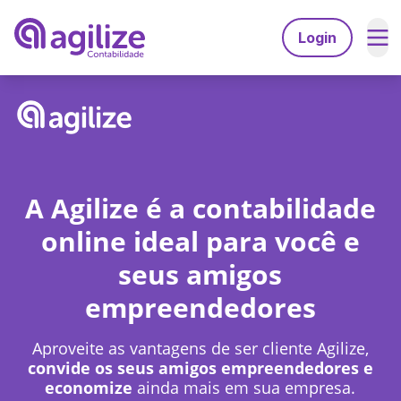
Login
Serviços
Soluções
Abrir empresa grátis
Planos
Agilize Multibenefícios
Trocar de contador
A Agilize é a contabilidade
Recursos
Agilize Unique
Migrar de MEI para ME
online ideal para você e
A Agilize
Ferramentas
Contabilidade especializada em:
seus amigos
Calculdadora CLTxPJ
A Agilize é confiável
Desenvolvedores
empreendedores
Consulta de CNAEs
Médicos
Depoimentos de clientes
Gerador de invoice
Engenheiros
Aproveite as vantagens de ser cliente Agilize,
Psicólogos
Explore
Faça parte do time Agilize
convide os seus amigos empreendedores e
Consultores
economize
ainda mais em sua empresa.
Advogados
Perguntas Frequentes