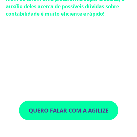
auxílio deles acerca de possíveis dúvidas sobre
contabilidade é muito eficiente e rápido!
Indico a Agilize para a minha comunidade não só pelo
profissionalismo da empresa, mas também pela sua
responsabilidade com seus clientes. Por isso, é um
prazer fazer parte do programa de indicações da
Agilize 💜”
- Bianca Mayumi,
cliente Agilize
QUERO FALAR COM A AGILIZE