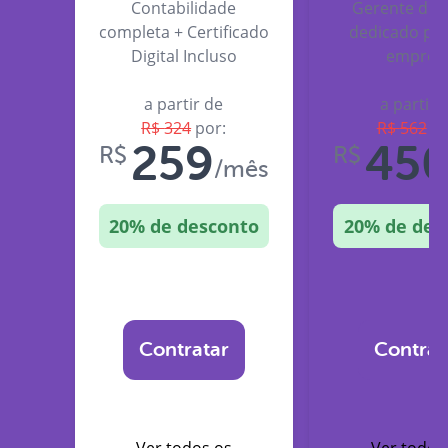
Contabilidade
Gerente de 
completa + Certificado
dedicado par
Digital Incluso
empres
a partir de
a partir 
R$
324
por:
R$
562
po
259
45
R$
R$
/mês
20
% de desconto
20
% de des
Contratar
Contrat