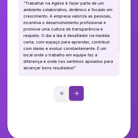
"
Trabalhar na Agilize é fazer parte de um
"
Traba
ambiente colaborativo, dinâmico e focado em
aconte
crescimento. A empresa valoriza as pessoas,
seu tr
incentiva o desenvolvimento profissional e
muito 
promove uma cultura de transparência e
desafi
respeito. O dia a dia é desafiador na medida
mais i
certa, com espaço para aprender, contribuir
gosta 
com ideias e evoluir constantemente. É um
ver imp
local onde o trabalho em equipe faz a
diferença e onde nos sentimos apoiados para
alcançar bons resultados!
"