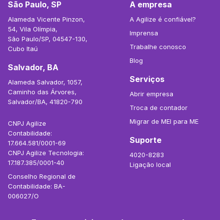
São Paulo, SP
A empresa
Alameda Vicente Pinzon,
A Agilize é confiável?
54, Vila Olímpia,
Imprensa
São Paulo/SP, 04547-130,
Trabalhe conosco
Cubo Itaú
Blog
Salvador, BA
Serviços
Alameda Salvador, 1057,
Caminho das Árvores,
Abrir empresa
Salvador/BA, 41820-790
Troca de contador
Migrar de MEI para ME
CNPJ Agilize
Contabilidade:
Suporte
17.664.581/0001-69
CNPJ Agilize Tecnologia:
4020-8283
17.187.385/0001-40
Ligação local
Conselho Regional de
Contabilidade: BA-
006027/O