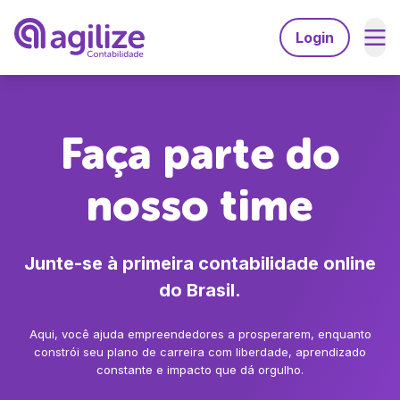
Login
Serviços
Faça parte do
Soluções
Abrir empresa grátis
Planos
Agilize Multibenefícios
Trocar de contador
nosso time
Recursos
Agilize Unique
Migrar de MEI para ME
A Agilize
Ferramentas
Contabilidade especializada em:
Junte-se à primeira contabilidade online
Calculdadora CLTxPJ
A Agilize é confiável
Desenvolvedores
do Brasil.
Consulta de CNAEs
Médicos
Depoimentos de clientes
Gerador de invoice
Engenheiros
Aqui, você ajuda empreendedores a prosperarem, enquanto
Psicólogos
constrói seu plano de carreira com liberdade, aprendizado
Explore
Faça parte do time Agilize
constante e impacto que dá orgulho.
Consultores
Advogados
Perguntas Frequentes