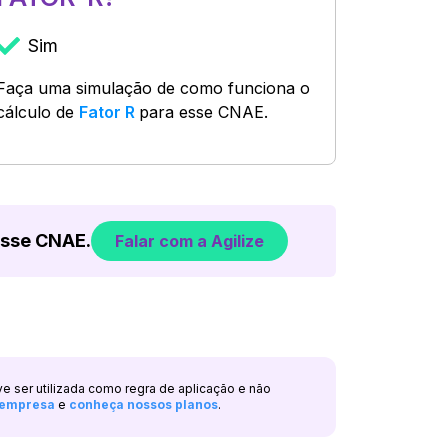
Sim
Faça uma simulação de como funciona o
cálculo de
Fator R
para esse CNAE.
esse CNAE.
Falar com a Agilize
ve ser utilizada como regra de aplicação e não
a empresa
e
conheça nossos planos
.