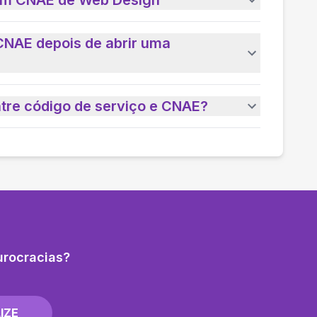
 um CNAE de Web Design
CNAE depois de abrir uma
ntre código de serviço e CNAE?
urocracias?
IZE