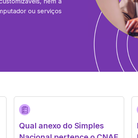
ustomizáveis, nem a 
putador ou serviços 
Qual anexo do Simples
Nacional pertence o CNAE