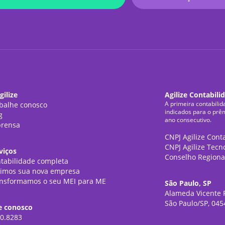
gilize
Agilize Contabili
A primeira contabilid
balhe conosco
indicados para o prê
g
ano consecutivo.
rensa
CNPJ Agilize Cont
CNPJ Agilize Tecn
viços
Conselho Regiona
tabilidade completa
imos sua nova empresa
nsformamos o seu MEI para ME
São Paulo, SP
Alameda Vicente P
São Paulo/SP, 045
e conosco
0.8283