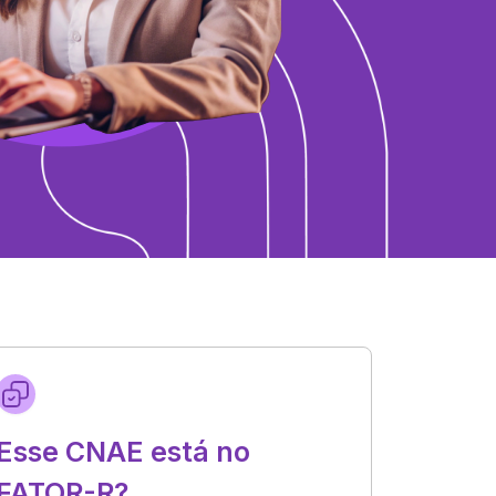
Esse CNAE está no
FATOR-R?