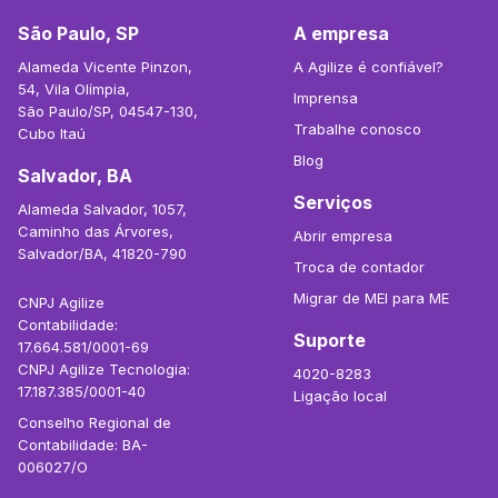
São Paulo, SP
A empresa
Alameda Vicente Pinzon,
A Agilize é confiável?
54, Vila Olímpia,
Imprensa
São Paulo/SP, 04547-130,
Trabalhe conosco
Cubo Itaú
Blog
Salvador, BA
Serviços
Alameda Salvador, 1057,
Caminho das Árvores,
Abrir empresa
Salvador/BA, 41820-790
Troca de contador
Migrar de MEI para ME
CNPJ Agilize
Contabilidade:
Suporte
17.664.581/0001-69
CNPJ Agilize Tecnologia:
4020-8283
17.187.385/0001-40
Ligação local
Conselho Regional de
Contabilidade: BA-
006027/O