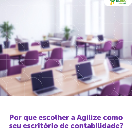
Consultar outros CNAEs que atendem
Imprensa
Programa de Parcerias
Programa de Indicação
Conteúdo
Blog
Suporte
4020-8283
Ligação local
Por que escolher a Agilize como
seu escritório de contabilidade?