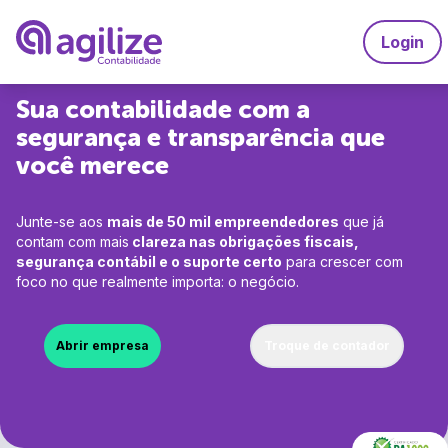
Login
Sua contabilidade com a
Serviços
segurança e transparência
que
Soluções
Abrir empresa grátis
você merece
Planos
Agilize Multibenefícios
Trocar de contador
Junte-se aos
mais de 50 mil empreendedores
que já
Recursos
Agilize Unique
contam com mais
clareza nas obrigações fiscais,
Migrar de MEI para ME
segurança contábil e o suporte certo
para crescer com
A Agilize
Ferramentas
foco no que realmente importa: o negócio.
Contabilidade especializada 
Calculdadora CLTxPJ
A Agilize é confiável
Desenvolvedores
Consulta de CNAEs
Médicos
Abrir empresa
Troque de contador
Depoimentos de clientes
Gerador de invoice
Engenheiros
Psicólogos
Explore
Faça parte do time Agilize
Consultores
Advogados
Perguntas Frequentes