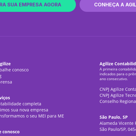
RA SUA EMPRESA AGORA
CONHEÇA A AGIL
gilize
Agilize Contabili
A primeira contabilid
balhe conosco
indicados para o prê
g
ano consecutivo.
rensa
CNPJ Agilize Cont
CNPJ Agilize Tecn
viços
Conselho Regiona
tabilidade completa
imos sua nova empresa
nsformamos o seu MEI para ME
São Paulo, SP
Alameda Vicente P
São Paulo/SP, 045
e conosco