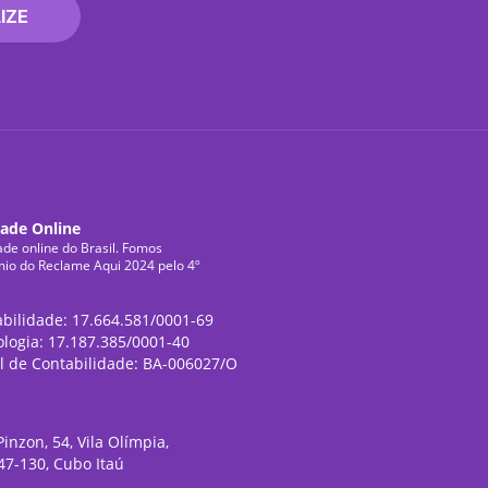
IZE
dade Online
ade online do Brasil. Fomos
mio do Reclame Aqui 2024 pelo 4º
abilidade: 17.664.581/0001-69
ologia: 17.187.385/0001-40
l de Contabilidade: BA-006027/O
inzon, 54, Vila Olímpia,
47-130, Cubo Itaú