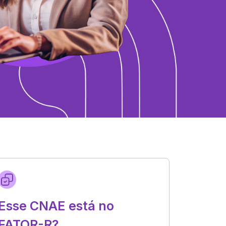
Esse CNAE está no
FATOR-R?