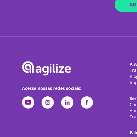
AB
A A
Tra
Blo
Imp
Acesse nossas redes sociais:
Ser
Con
Abr
Tra
Fal