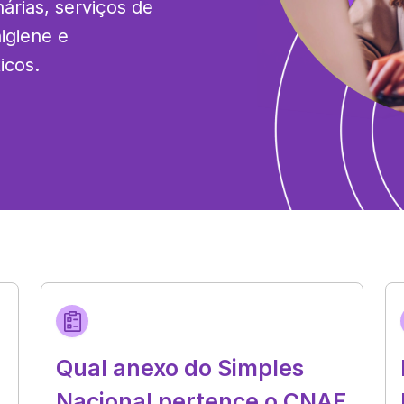
nárias, serviços de 
giene e 
icos.
Qual anexo do Simples
Nacional pertence o CNAE