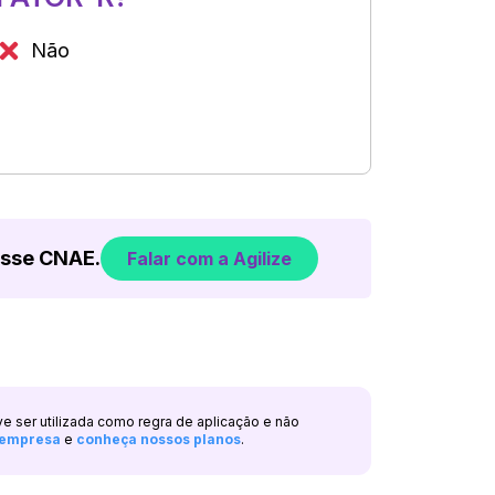
Não
esse CNAE.
Falar com a Agilize
ve ser utilizada como regra de aplicação e não
a empresa
e
conheça nossos planos
.