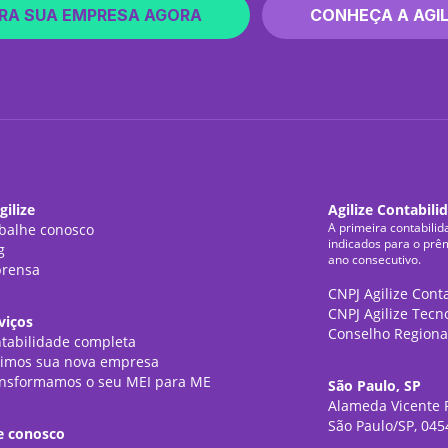
RA SUA EMPRESA AGORA
CONHEÇA A AGIL
gilize
Agilize Contabili
A primeira contabilid
balhe conosco
indicados para o prê
g
ano consecutivo.
rensa
CNPJ Agilize Cont
CNPJ Agilize Tecn
viços
Conselho Regiona
tabilidade completa
imos sua nova empresa
nsformamos o seu MEI para ME
São Paulo, SP
Alameda Vicente P
São Paulo/SP, 045
e conosco