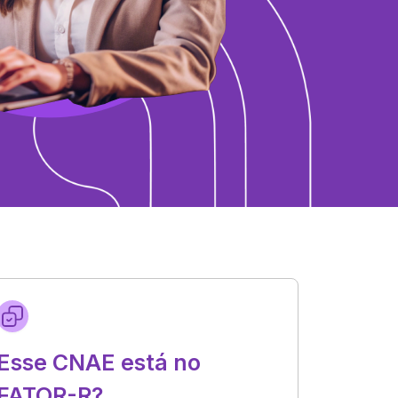
Esse CNAE está no
FATOR-R?