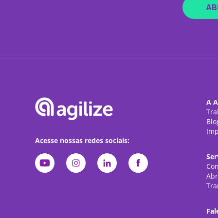
AB
A A
Tra
Blo
Imp
Acesse nossas redes sociais:
Ser
Con
Abr
Tra
Fal