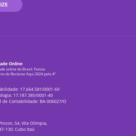
IZE
dade Online
ade online do Brasil. Fomos
mio do Reclame Aqui 2024 pelo 4º
abilidade: 17.664.581/0001-69
ologia: 17.187.385/0001-40
l de Contabilidade: BA-006027/O
inzon, 54, Vila Olímpia,
47-130, Cubo Itaú