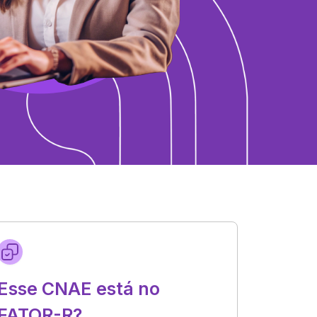
Esse CNAE está no
FATOR-R?