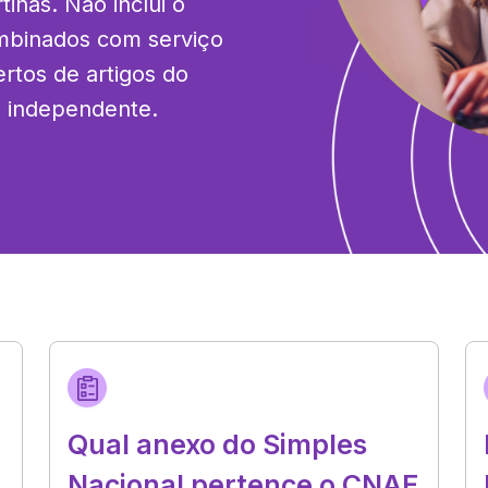
inas. Não inclui o 
mbinados com serviço 
rtos de artigos do 
e independente.
Qual anexo do Simples
Nacional pertence o CNAE