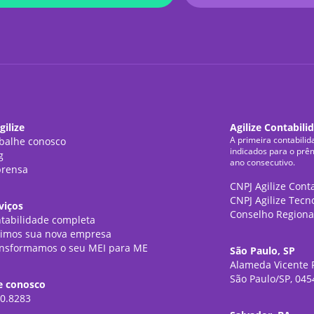
gilize
Agilize Contabili
A primeira contabilid
balhe conosco
indicados para o prê
g
ano consecutivo.
rensa
CNPJ Agilize Cont
CNPJ Agilize Tecn
viços
Conselho Regiona
tabilidade completa
imos sua nova empresa
nsformamos o seu MEI para ME
São Paulo, SP
Alameda Vicente P
São Paulo/SP, 045
e conosco
0.8283