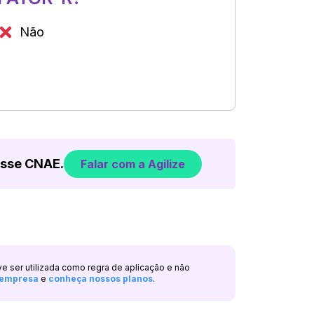
Não
esse CNAE.
Falar com a Agilize
ve ser utilizada como regra de aplicação e não
a empresa
e
conheça nossos planos
.