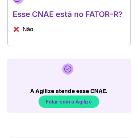
Esse CNAE está no FATOR-R?
Não
A Agilize atende esse CNAE.
Falar com a Agilize