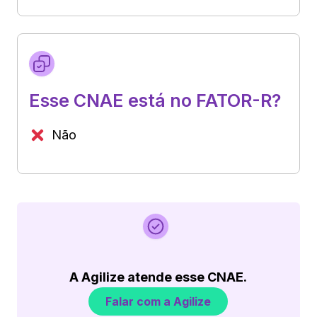
Esse CNAE está no FATOR-R?
Não
A Agilize atende esse CNAE.
Falar com a Agilize