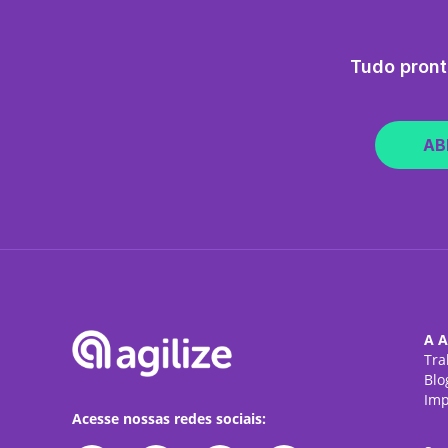
Tudo pront
AB
A A
Tra
Blo
Imp
Acesse nossas redes sociais: