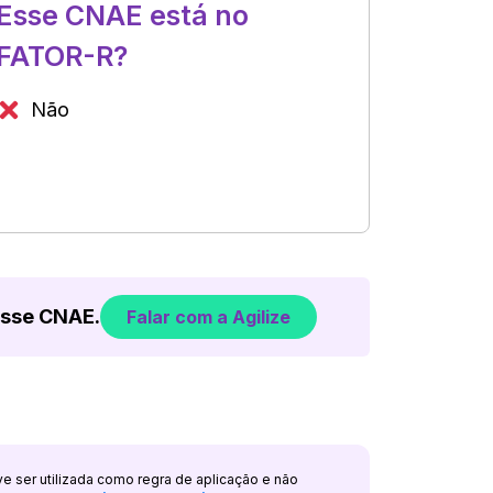
Esse CNAE está no
FATOR-R?
Não
esse CNAE.
Falar com a Agilize
ve ser utilizada como regra de aplicação e não