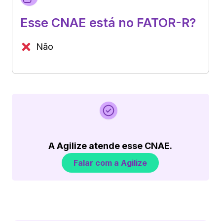
Esse CNAE está no FATOR-R?
Não
A Agilize atende esse CNAE.
Falar com a Agilize