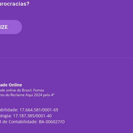
urocracias?
IZE
dade Online
ade online do Brasil. Fomos
mio do Reclame Aqui 2024 pelo 4º
abilidade: 17.664.581/0001-69
ologia: 17.187.385/0001-40
l de Contabilidade: BA-006027/O