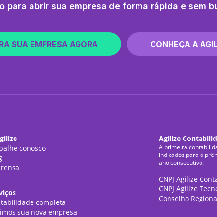
o para abrir sua empresa de forma rápida e sem b
RA SUA EMPRESA AGORA
CONHEÇA A AGIL
gilize
Agilize Contabili
A primeira contabilid
balhe conosco
indicados para o prê
g
ano consecutivo.
rensa
CNPJ Agilize Cont
CNPJ Agilize Tecn
viços
Conselho Regiona
tabilidade completa
imos sua nova empresa