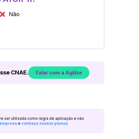
Não
esse CNAE.
Falar com a Agilize
ve ser utilizada como regra de aplicação e não
a empresa
e
conheça nossos planos
.