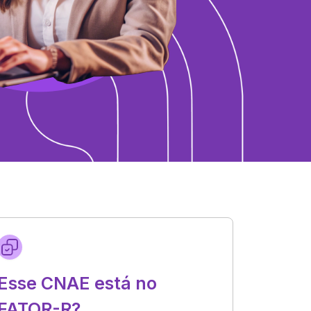
Esse CNAE está no
FATOR-R?