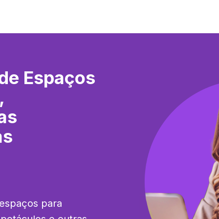
de Espaços
,
as
as
 espaços para 