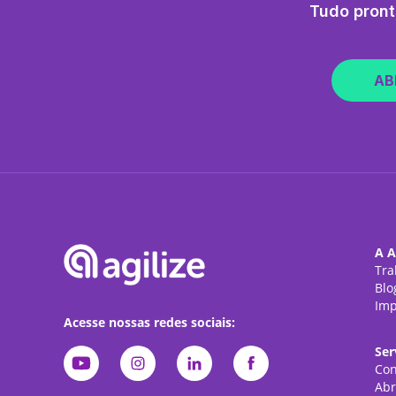
Tudo pront
AB
A A
Tra
Blo
Imp
Acesse nossas redes sociais:
Ser
Con
Abr