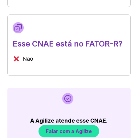
Esse CNAE está no FATOR-R?
Não
A Agilize atende esse CNAE.
Falar com a Agilize