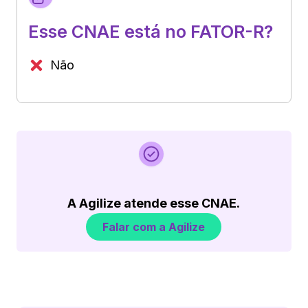
Esse CNAE está no FATOR-R?
Não
A Agilize atende esse CNAE.
Falar com a Agilize