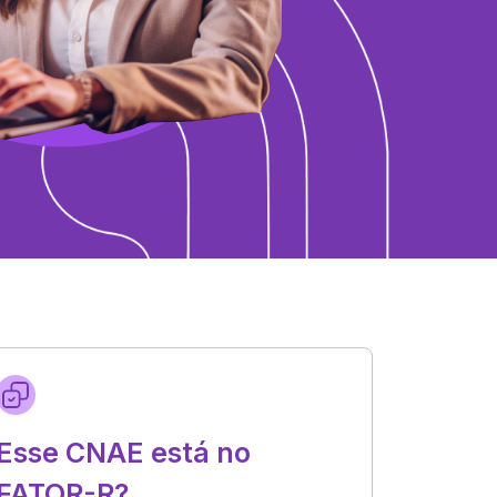
Esse CNAE está no
FATOR-R?