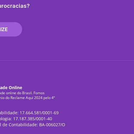
urocracias?
IZE
dade Online
ade online do Brasil. Fomos
mio do Reclame Aqui 2024 pelo 4º
abilidade: 17.664.581/0001-69
ologia: 17.187.385/0001-40
l de Contabilidade: BA-006027/O