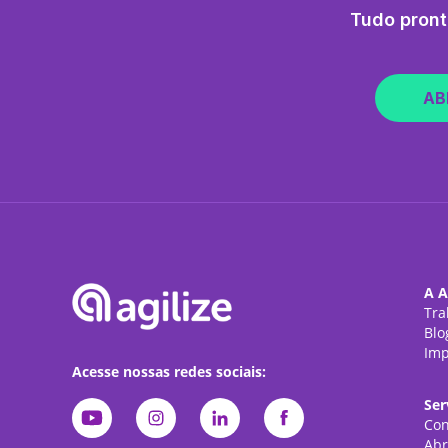
Tudo pront
AB
A A
Tra
Blo
Imp
Acesse nossas redes sociais:
Ser
Con
Abr