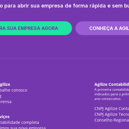
o para abrir sua empresa de forma rápida e sem b
RA SUA EMPRESA AGORA
CONHEÇA A AGIL
gilize
Agilize Contabili
A primeira contabilid
balhe conosco
indicados para o prê
g
ano consecutivo.
rensa
CNPJ Agilize Cont
CNPJ Agilize Tecn
viços
Conselho Regiona
tabilidade completa
imos sua nova empresa