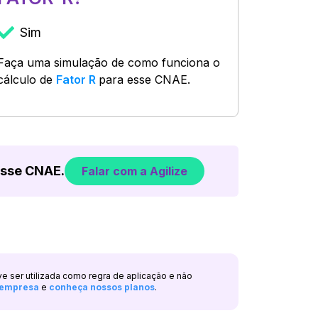
Sim
Faça uma simulação de como funciona o
cálculo de
Fator R
para esse CNAE.
esse CNAE.
Falar com a Agilize
ve ser utilizada como regra de aplicação e não
a empresa
e
conheça nossos planos
.