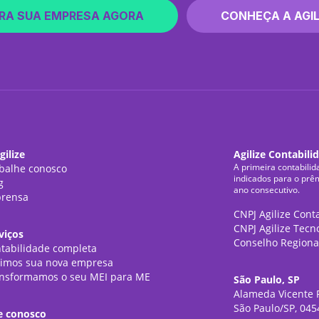
RA SUA EMPRESA AGORA
CONHEÇA A AGIL
gilize
Agilize Contabili
A primeira contabilid
balhe conosco
indicados para o prê
g
ano consecutivo.
rensa
CNPJ Agilize Cont
CNPJ Agilize Tecn
viços
Conselho Regiona
tabilidade completa
imos sua nova empresa
nsformamos o seu MEI para ME
São Paulo, SP
Alameda Vicente P
São Paulo/SP, 045
e conosco