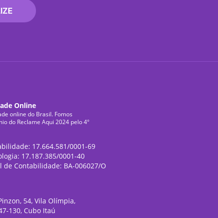
IZE
dade Online
ade online do Brasil. Fomos
mio do Reclame Aqui 2024 pelo 4º
abilidade: 17.664.581/0001-69
ologia: 17.187.385/0001-40
l de Contabilidade: BA-006027/O
inzon, 54, Vila Olímpia,
47-130, Cubo Itaú