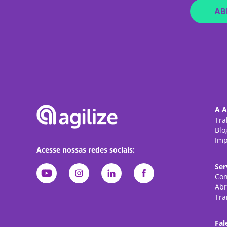
AB
A A
Tra
Blo
Imp
Acesse nossas redes sociais:
Ser
Con
Abr
Tra
Fal