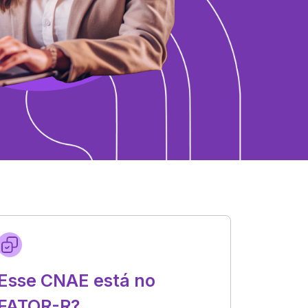
Esse CNAE está no
FATOR-R?