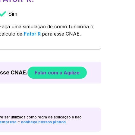
Sim
Faça uma simulação de como funciona o
cálculo de
Fator R
para esse CNAE.
esse CNAE.
Falar com a Agilize
ve ser utilizada como regra de aplicação e não
a empresa
e
conheça nossos planos
.