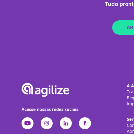
Tudo pront
AB
A A
Tra
Blo
Imp
Acesse nossas redes sociais:
Ser
Con
Abr