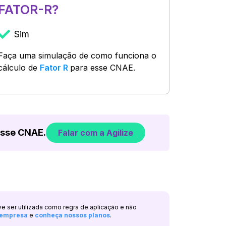
FATOR-R?
Sim
Faça uma simulação de como funciona o
cálculo de
Fator R
para esse CNAE.
esse CNAE.
Falar com a Agilize
ve ser utilizada como regra de aplicação e não
a empresa
e
conheça nossos planos
.