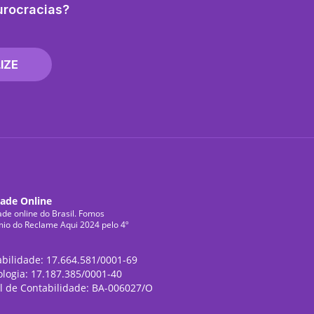
urocracias?
IZE
dade Online
ade online do Brasil. Fomos
mio do Reclame Aqui 2024 pelo 4º
abilidade: 17.664.581/0001-69
ologia: 17.187.385/0001-40
l de Contabilidade: BA-006027/O