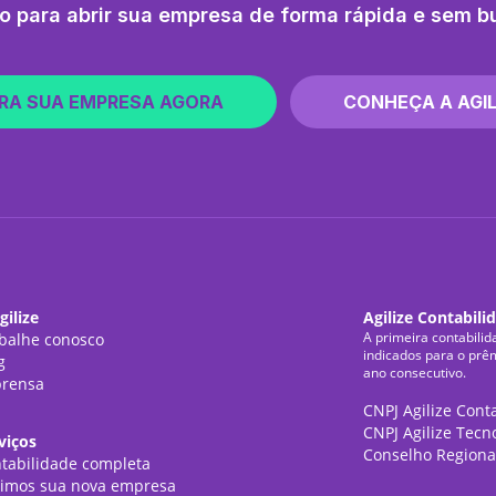
o para abrir sua empresa de forma rápida e sem b
RA SUA EMPRESA AGORA
CONHEÇA A AGIL
gilize
Agilize Contabili
A primeira contabilid
balhe conosco
indicados para o prê
g
ano consecutivo.
rensa
CNPJ Agilize Cont
CNPJ Agilize Tecn
viços
Conselho Regiona
tabilidade completa
imos sua nova empresa