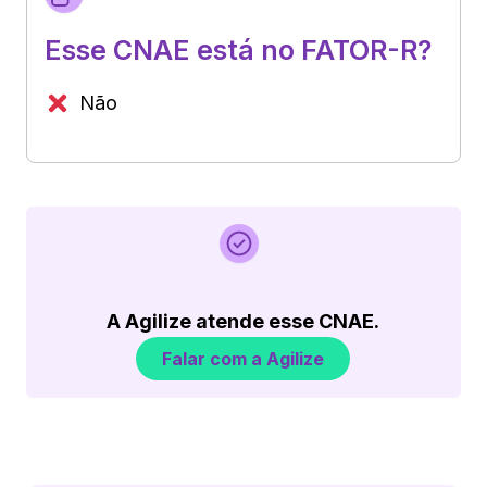
Esse CNAE está no FATOR-R?
Não
A Agilize atende esse CNAE.
Falar com a Agilize