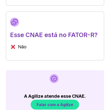
Esse CNAE está no FATOR-R?
Não
A Agilize atende esse CNAE.
Falar com a Agilize