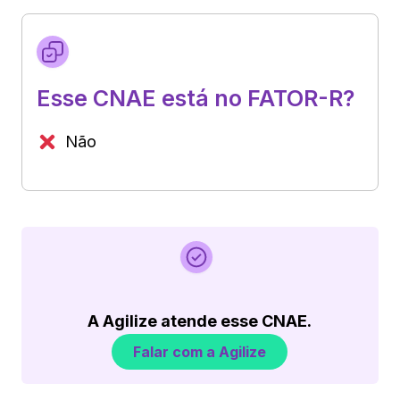
Esse CNAE está no FATOR-R?
Não
A Agilize atende esse CNAE.
Falar com a Agilize