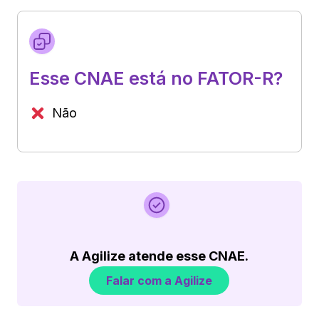
Esse CNAE está no FATOR-R?
Não
A Agilize atende esse CNAE.
Falar com a Agilize