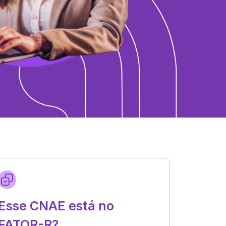
Esse CNAE está no
FATOR-R?