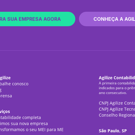
RA SUA EMPRESA AGORA
CONHEÇA A AGIL
gilize
Agilize Contabili
A primeira contabilid
balhe conosco
indicados para o prê
g
ano consecutivo.
rensa
CNPJ Agilize Cont
CNPJ Agilize Tecn
viços
Conselho Regiona
tabilidade completa
imos sua nova empresa
nsformamos o seu MEI para ME
São Paulo, SP