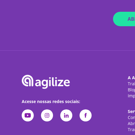
AB
A A
Tra
Blo
Imp
Acesse nossas redes sociais:
Ser
Con
Abr
Tra