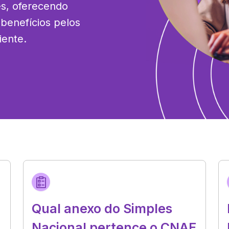
es, oferecendo 
 benefícios pelos 
iente.
Qual anexo do Simples
Nacional pertence o CNAE