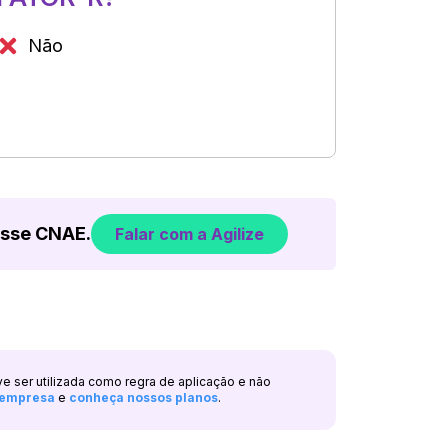
Não
esse CNAE.
Falar com a Agilize
ve ser utilizada como regra de aplicação e não
a empresa
e
conheça nossos planos
.