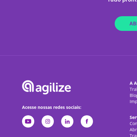
AB
A A
Tra
Blo
Imp
Acesse nossas redes sociais:
Ser
Con
Abr
Tra