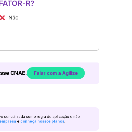
FATOR-R?
Não
esse CNAE.
Falar com a Agilize
ve ser utilizada como regra de aplicação e não
a empresa
e
conheça nossos planos
.