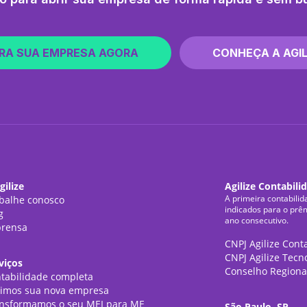
RA SUA EMPRESA AGORA
CONHEÇA A AGIL
gilize
Agilize Contabili
A primeira contabilid
balhe conosco
indicados para o prê
g
ano consecutivo.
rensa
CNPJ Agilize Cont
CNPJ Agilize Tecn
viços
Conselho Regiona
tabilidade completa
imos sua nova empresa
nsformamos o seu MEI para ME
São Paulo, SP