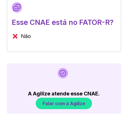
Esse CNAE está no FATOR-R?
Não
A Agilize atende esse CNAE.
Falar com a Agilize