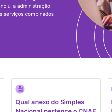
clui a administração 
s serviços combinados 
Qual anexo do Simples
Nacional pertence o CNAE