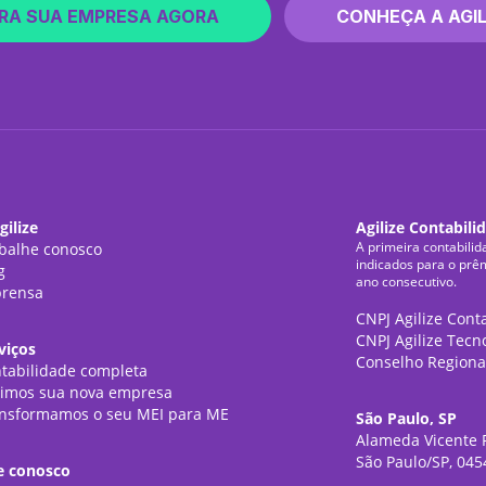
RA SUA EMPRESA AGORA
CONHEÇA A AGIL
gilize
Agilize Contabili
A primeira contabilid
balhe conosco
indicados para o prê
g
ano consecutivo.
rensa
CNPJ Agilize Cont
CNPJ Agilize Tecn
viços
Conselho Regiona
tabilidade completa
imos sua nova empresa
nsformamos o seu MEI para ME
São Paulo, SP
Alameda Vicente P
São Paulo/SP, 045
e conosco