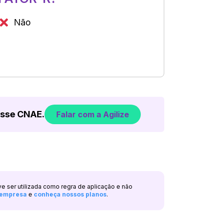
Não
esse CNAE.
Falar com a Agilize
ve ser utilizada como regra de aplicação e não
a empresa
e
conheça nossos planos
.