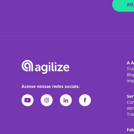
AB
A A
Tra
Blo
Imp
Acesse nossas redes sociais:
Ser
Con
Abr
Tra
Fal