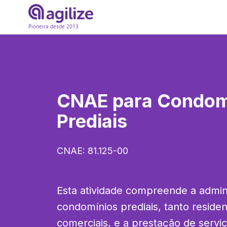
Pioneira desde 2013
CNAE para
Condom
Prediais
CNAE:
81.125-00
Esta atividade compreende a admini
condomínios prediais, tanto residen
comerciais, e a prestação de serv