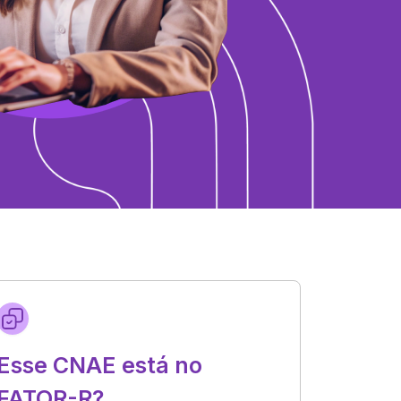
Esse CNAE está no
FATOR-R?