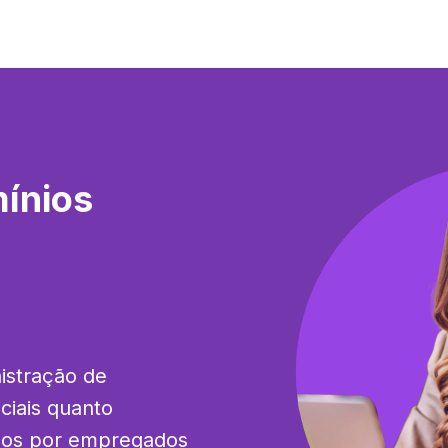
ínios
stração de 
ciais quanto 
iços por empregados 