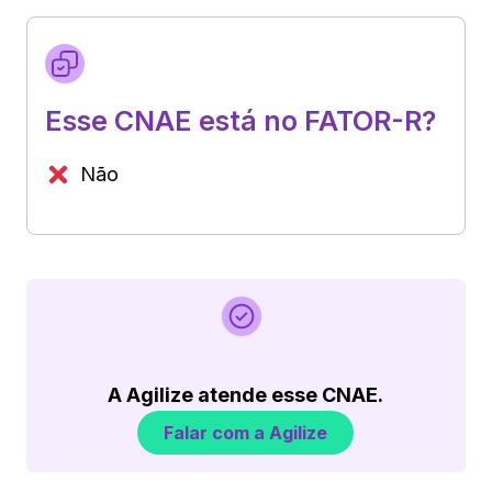
Esse CNAE está no FATOR-R?
Não
A Agilize atende esse CNAE.
Falar com a Agilize