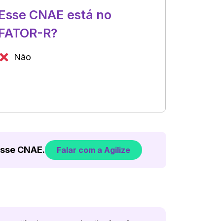
Esse CNAE está no
FATOR-R?
Não
esse CNAE.
Falar com a Agilize