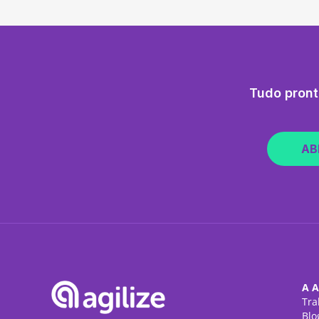
Tudo pront
AB
A A
Tra
Blo