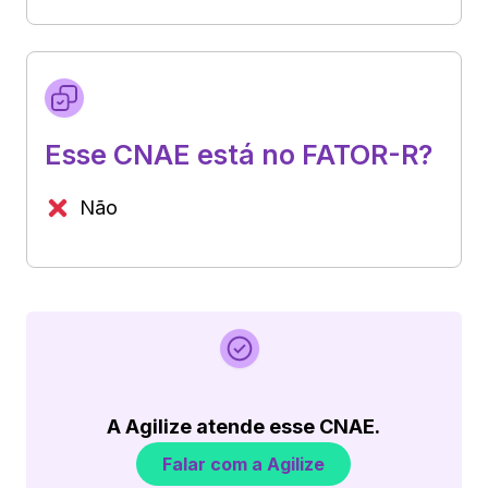
Esse CNAE está no FATOR-R?
Não
A Agilize atende esse CNAE.
Falar com a Agilize