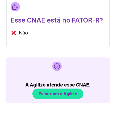
Esse CNAE está no FATOR-R?
Não
A Agilize atende esse CNAE.
Falar com a Agilize