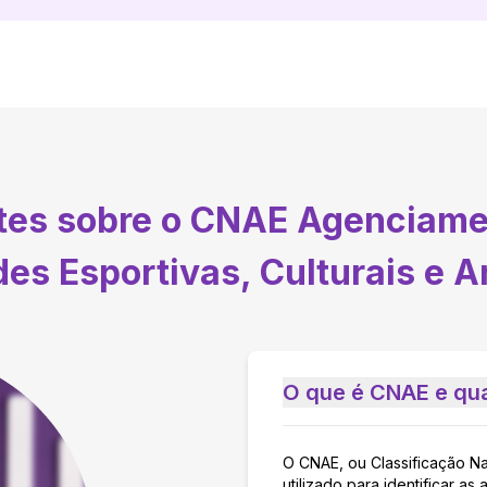
ntes sobre o CNAE
Agenciamen
des Esportivas, Culturais e Ar
O que é CNAE e qua
O CNAE, ou Classificação N
utilizado para identificar 