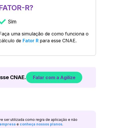
FATOR-R?
Sim
Faça uma simulação de como funciona o
cálculo de
Fator R
para esse CNAE.
esse CNAE.
Falar com a Agilize
ve ser utilizada como regra de aplicação e não
a empresa
e
conheça nossos planos
.