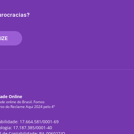
urocracias?
IZE
dade Online
ade online do Brasil. Fomos
mio do Reclame Aqui 2024 pelo 4º
abilidade: 17.664.581/0001-69
ologia: 17.187.385/0001-40
l de Contabilidade: BA-006027/O