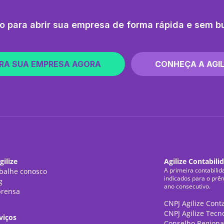
o para abrir sua empresa de forma rápida e sem b
RA SUA EMPRESA AGORA
CONHEÇA A AGIL
gilize
Agilize Contabili
A primeira contabilid
balhe conosco
indicados para o prê
g
ano consecutivo.
rensa
CNPJ Agilize Cont
CNPJ Agilize Tecn
viços
Conselho Regiona