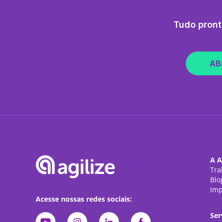
Tudo pront
AB
A A
Tra
Blo
Imp
Acesse nossas redes sociais:
Ser