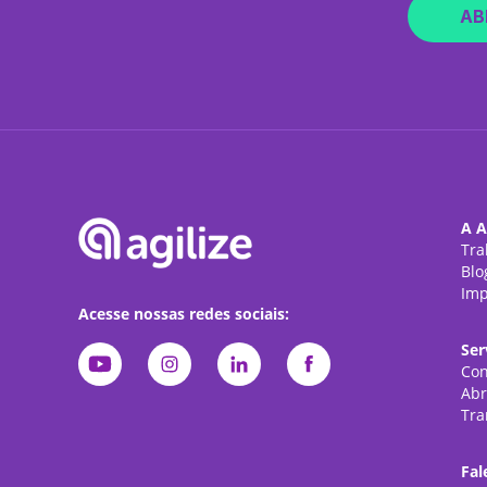
AB
A A
Tra
Blo
Imp
Acesse nossas redes sociais:
Ser
Con
Abr
Tra
Fal