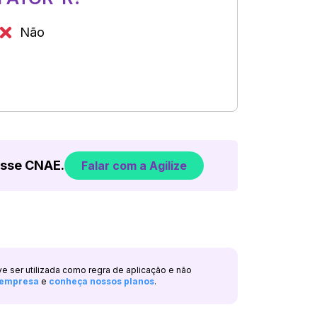
Não
esse CNAE.
Falar com a Agilize
ve ser utilizada como regra de aplicação e não
a empresa
e
conheça nossos planos
.