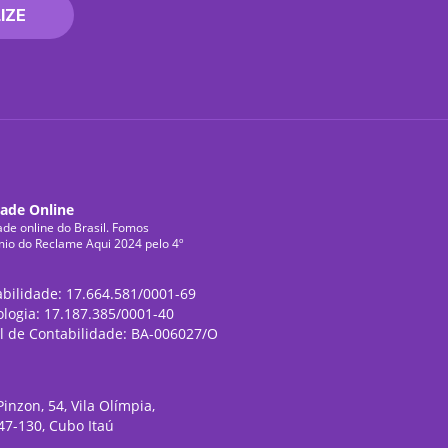
IZE
dade Online
ade online do Brasil. Fomos
mio do Reclame Aqui 2024 pelo 4º
abilidade: 17.664.581/0001-69
ologia: 17.187.385/0001-40
l de Contabilidade: BA-006027/O
inzon, 54, Vila Olímpia,
47-130, Cubo Itaú