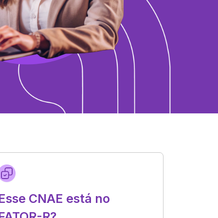
Esse CNAE está no
FATOR-R?