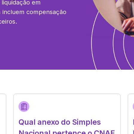
liquidação em 
s incluem compensação 
ceiros.
Qual anexo do Simples
Nacional pertence o CNAE