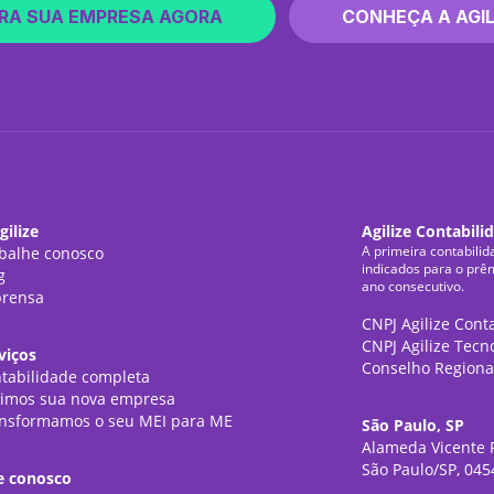
RA SUA EMPRESA AGORA
CONHEÇA A AGIL
gilize
Agilize Contabili
A primeira contabilid
balhe conosco
indicados para o prê
g
ano consecutivo.
rensa
CNPJ Agilize Cont
CNPJ Agilize Tecn
viços
Conselho Regiona
tabilidade completa
imos sua nova empresa
nsformamos o seu MEI para ME
São Paulo, SP
Alameda Vicente P
São Paulo/SP, 045
e conosco