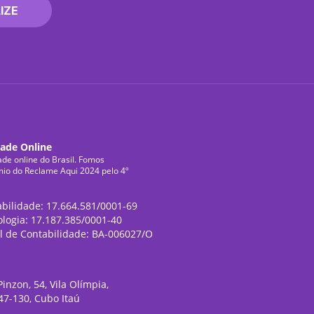
IZE
dade Online
ade online do Brasil. Fomos
mio do Reclame Aqui 2024 pelo 4º
abilidade: 17.664.581/0001-69
ologia: 17.187.385/0001-40
l de Contabilidade: BA-006027/O
inzon, 54, Vila Olímpia,
47-130, Cubo Itaú