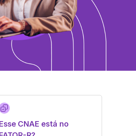
Esse CNAE está no
FATOR-R?