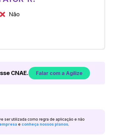
Não
esse CNAE.
Falar com a Agilize
ve ser utilizada como regra de aplicação e não
a empresa
e
conheça nossos planos
.