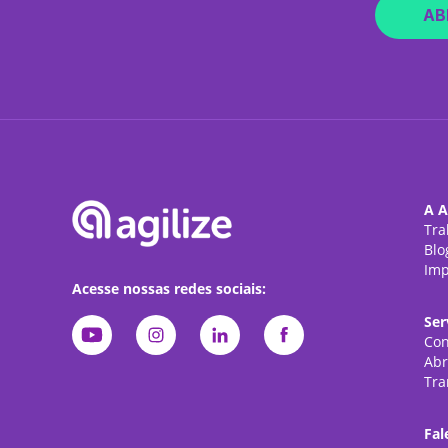
AB
A A
Tra
Blo
Imp
Acesse nossas redes sociais:
Ser
Con
Abr
Tra
Fal