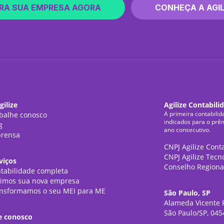
RA SUA EMPRESA AGORA
CONHEÇA A AGIL
gilize
Agilize Contabili
A primeira contabilid
balhe conosco
indicados para o prê
g
ano consecutivo.
rensa
CNPJ Agilize Cont
CNPJ Agilize Tecn
viços
Conselho Regiona
tabilidade completa
imos sua nova empresa
nsformamos o seu MEI para ME
São Paulo, SP
Alameda Vicente P
São Paulo/SP, 045
e conosco