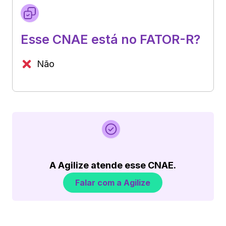
Esse CNAE está no FATOR-R?
Não
A Agilize atende esse CNAE.
Falar com a Agilize