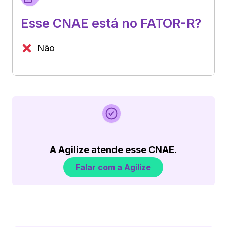
Esse CNAE está no FATOR-R?
Não
A Agilize atende esse CNAE.
Falar com a Agilize