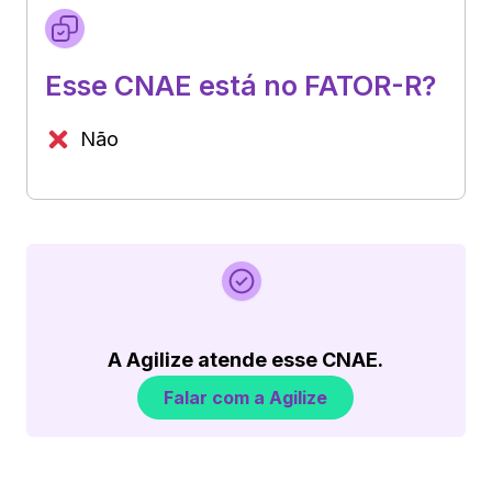
Esse CNAE está no FATOR-R?
Não
A Agilize atende esse CNAE.
Falar com a Agilize