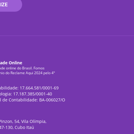
IZE
dade Online
ade online do Brasil. Fomos
mio do Reclame Aqui 2024 pelo 4º
abilidade: 17.664.581/0001-69
ologia: 17.187.385/0001-40
l de Contabilidade: BA-006027/O
inzon, 54, Vila Olímpia,
47-130, Cubo Itaú