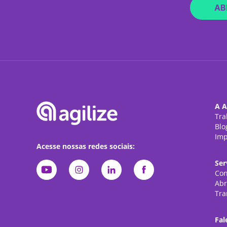
AB
A A
Tra
Blo
Imp
Acesse nossas redes sociais:
Ser
Con
Abr
Tra
Fal