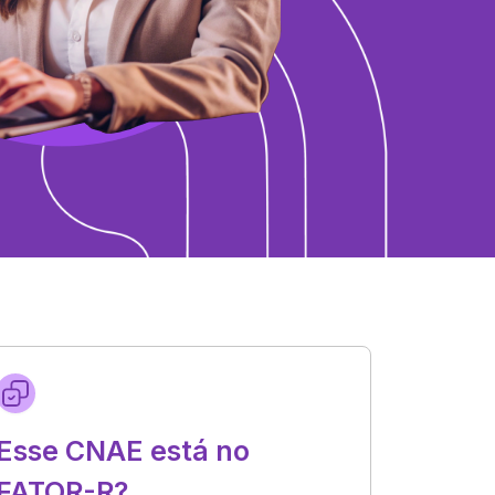
Esse CNAE está no
FATOR-R?