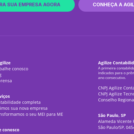
RA SUA EMPRESA AGORA
CONHEÇA A AGIL
gilize
Agilize Contabili
A primeira contabilid
balhe conosco
indicados para o prê
g
ano consecutivo.
rensa
CNPJ Agilize Cont
CNPJ Agilize Tecn
viços
Conselho Regiona
tabilidade completa
imos sua nova empresa
nsformamos o seu MEI para ME
São Paulo, SP
Alameda Vicente P
São Paulo/SP, 045
e conosco