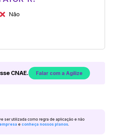
Não
esse CNAE.
Falar com a Agilize
ve ser utilizada como regra de aplicação e não
a empresa
e
conheça nossos planos
.