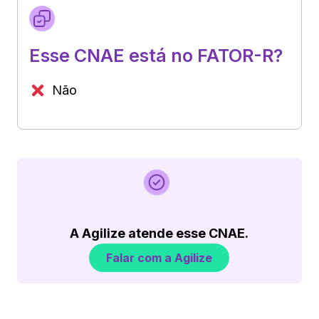
Esse CNAE está no FATOR-R?
Não
A Agilize atende esse CNAE.
Falar com a Agilize