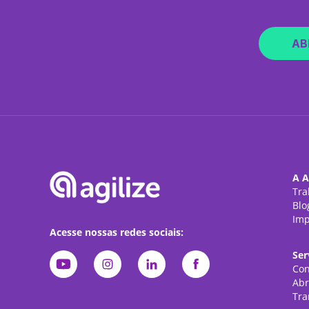
AB
A A
Tra
Blo
Imp
Acesse nossas redes sociais:
Ser
Con
Abr
Tra