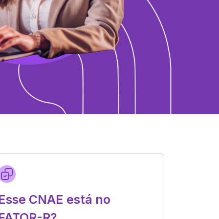
Esse CNAE está no
FATOR-R?