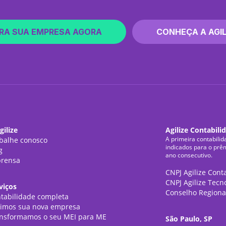
RA SUA EMPRESA AGORA
CONHEÇA A AGIL
gilize
Agilize Contabili
A primeira contabilid
balhe conosco
indicados para o prê
g
ano consecutivo.
rensa
CNPJ Agilize Cont
CNPJ Agilize Tecn
viços
Conselho Regiona
tabilidade completa
imos sua nova empresa
nsformamos o seu MEI para ME
São Paulo, SP