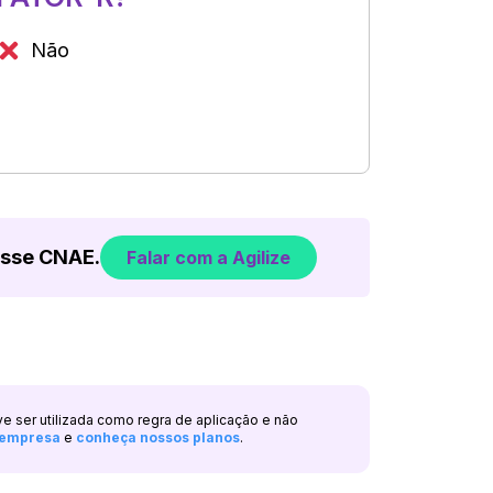
Não
esse CNAE.
Falar com a Agilize
ve ser utilizada como regra de aplicação e não
a empresa
e
conheça nossos planos
.