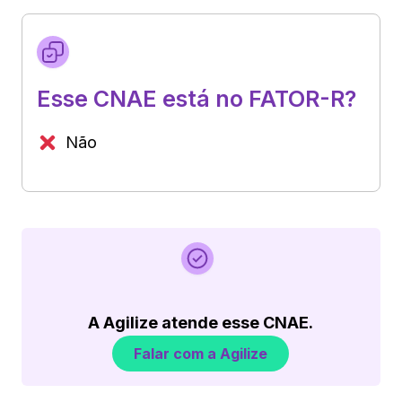
Esse CNAE está no FATOR-R?
Não
A Agilize atende esse CNAE.
Falar com a Agilize