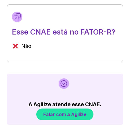
Esse CNAE está no FATOR-R?
Não
A Agilize atende esse CNAE.
Falar com a Agilize