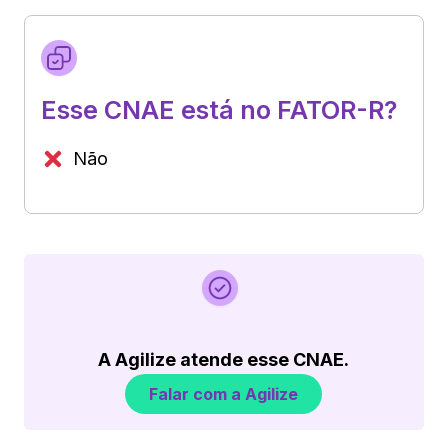
Esse CNAE está no FATOR-R?
Não
A Agilize atende esse CNAE.
Falar com a Agilize