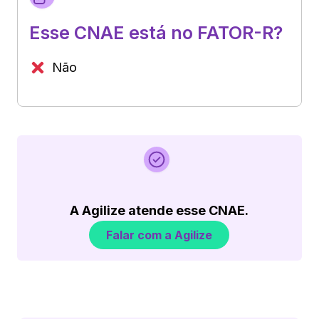
Esse CNAE está no FATOR-R?
Não
A Agilize atende esse CNAE.
Falar com a Agilize