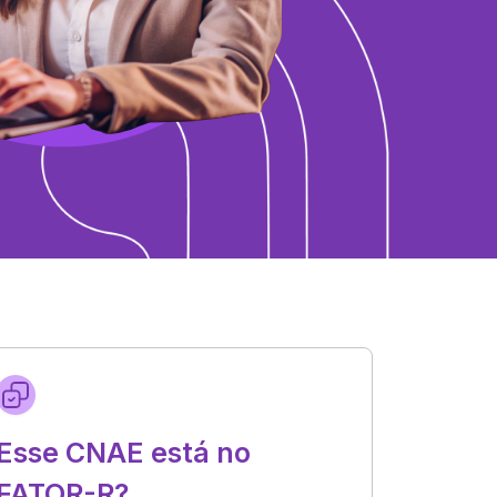
Esse CNAE está no
FATOR-R?