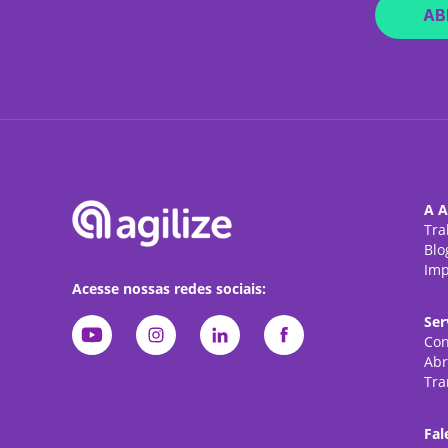
AB
A A
Tra
Blo
Imp
Acesse nossas redes sociais:
Ser
Con
Abr
Tra
Fal