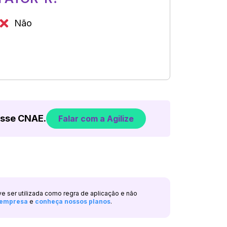
Não
esse CNAE.
Falar com a Agilize
ve ser utilizada como regra de aplicação e não
a empresa
e
conheça nossos planos
.