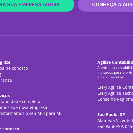
RA SUA EMPRESA AGORA
CONHEÇA A AGIL
gilize
Agilize Contabili
A primeira contabilid
balhe conosco
indicados para o prê
g
ano consecutivo.
rensa
CNPJ Agilize Cont
CNPJ Agilize Tecn
viços
Conselho Regiona
tabilidade completa
imos sua nova empresa
nsformamos o seu MEI para ME
São Paulo, SP
Alameda Vicente P
São Paulo/SP, 045
e conosco