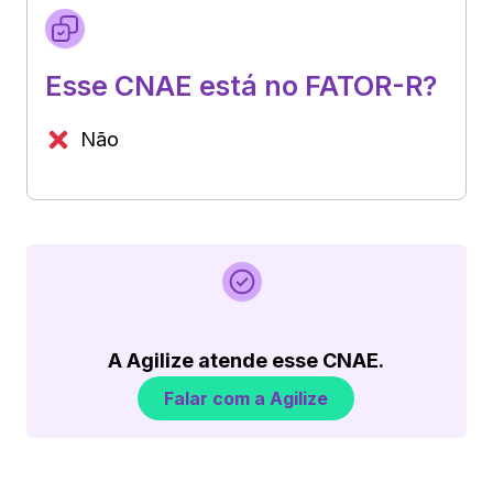
Esse CNAE está no FATOR-R?
Não
A Agilize atende esse CNAE.
Falar com a Agilize