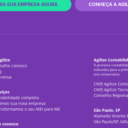
RA SUA EMPRESA AGORA
CONHEÇA A AGIL
gilize
Agilize Contabili
A primeira contabilid
balhe conosco
indicados para o prê
g
ano consecutivo.
rensa
CNPJ Agilize Cont
CNPJ Agilize Tecn
viços
Conselho Regiona
tabilidade completa
imos sua nova empresa
nsformamos o seu MEI para ME
São Paulo, SP
Alameda Vicente P
São Paulo/SP, 045
e conosco