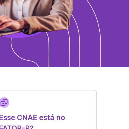
Esse CNAE está no
FATOR-R?