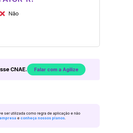
Não
esse CNAE.
Falar com a Agilize
ve ser utilizada como regra de aplicação e não
a empresa
e
conheça nossos planos
.