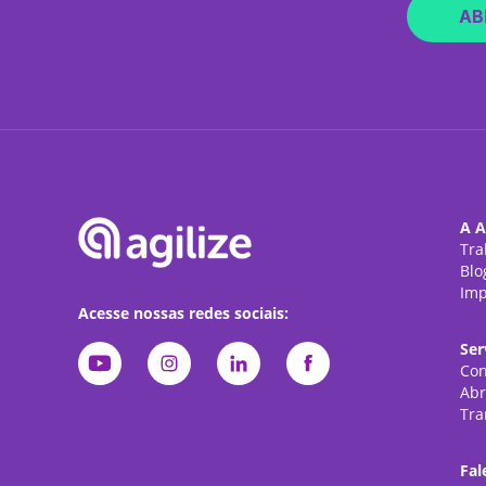
AB
A A
Tra
Blo
Imp
Acesse nossas redes sociais:
Ser
Con
Abr
Tra
Fal