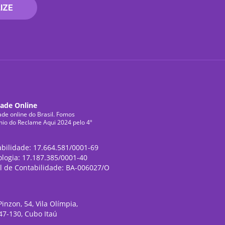
IZE
dade Online
ade online do Brasil. Fomos
mio do Reclame Aqui 2024 pelo 4º
abilidade: 17.664.581/0001-69
ologia: 17.187.385/0001-40
l de Contabilidade: BA-006027/O
inzon, 54, Vila Olímpia,
47-130, Cubo Itaú